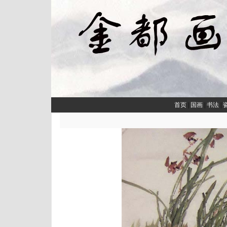
首页
|
国画
|
书法
|