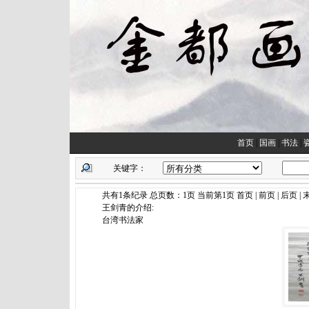
首页
|
国画
|
书法
|
关键字：
共有1条纪录 总页数：1页 当前第1页 首页 | 前页 | 后页 |
王剑青的介绍:
台湾书法家