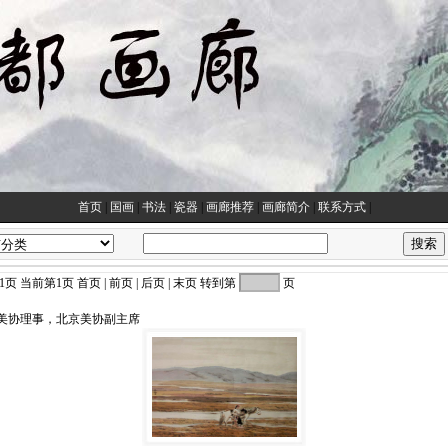
首页
|
国画
|
书法
|
瓷器
|
画廊推荐
|
画廊简介
|
联系方式
|
 当前第1页 首页 | 前页 | 后页 | 末页 转到第
页
中国美协理事，北京美协副主席